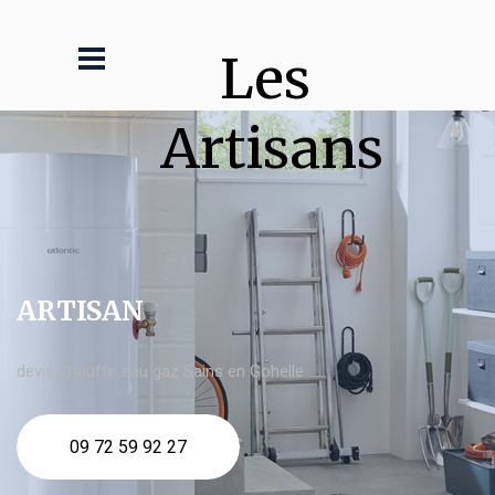
Les 
Artisans
ARTISAN
devis Chauffe eau gaz Sains en Gohelle
09 72 59 92 27