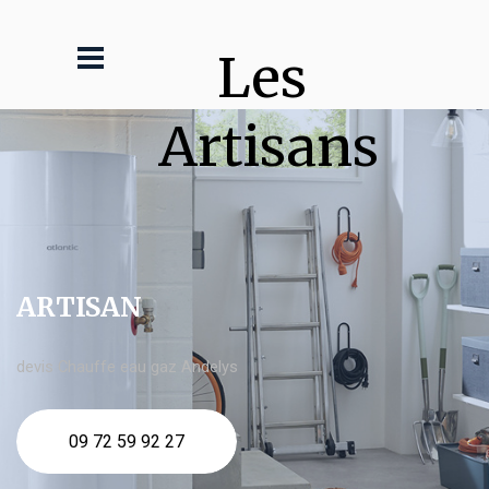
Les 
Artisans
ARTISAN
devis Chauffe eau gaz Andelys
09 72 59 92 27