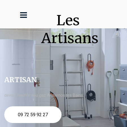
Les 
Artisans
ARTISAN
devis Chauffe eau gaz Andernos les Bains
09 72 59 92 27