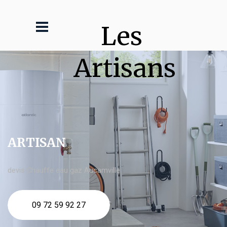
Les 
Artisans
ARTISAN
devis Chauffe eau gaz Aucamville
09 72 59 92 27