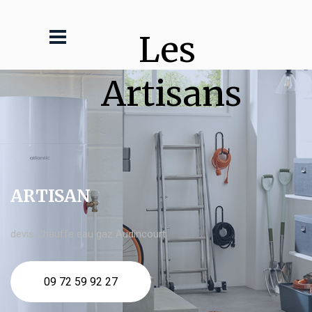
Les 
Artisans
ARTISAN
devis Chauffe eau gaz Audincourt
09 72 59 92 27