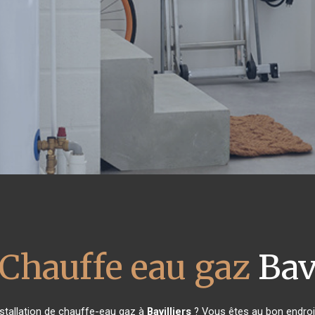
 Chauffe eau gaz
Bavi
nstallation de chauffe-eau gaz à
Bavilliers
? Vous êtes au bon endroi