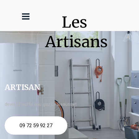
Les 
Artisans
ARTISAN
devis Chauffe eau gaz Le Beausset
09 72 59 92 27