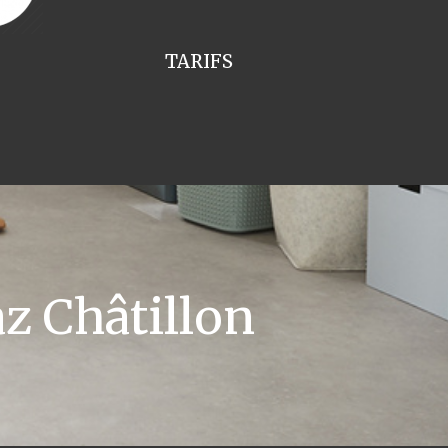
TARIFS
z Châtillon