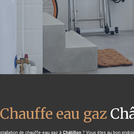
 Chauffe eau gaz
Châ
nstallation de chauffe-eau gaz à
Châtillon
? Vous êtes au bon endroi