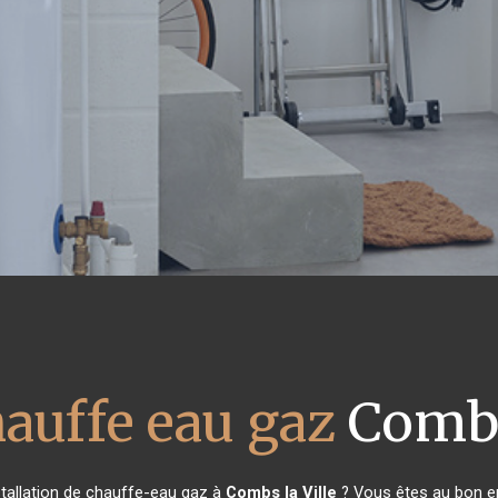
auffe eau gaz
Combs 
stallation de chauffe-eau gaz à
Combs la Ville
? Vous êtes au bon en