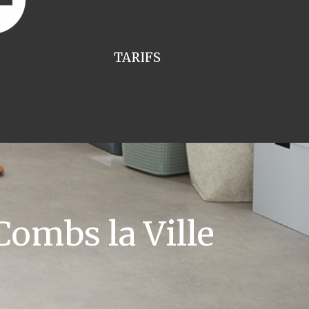
TARIFS
ombs la Ville