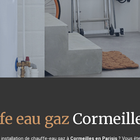
fe eau gaz
Cormeille
 installation de chauffe-eau gaz à
Cormeilles en Parisis
? Vous ête