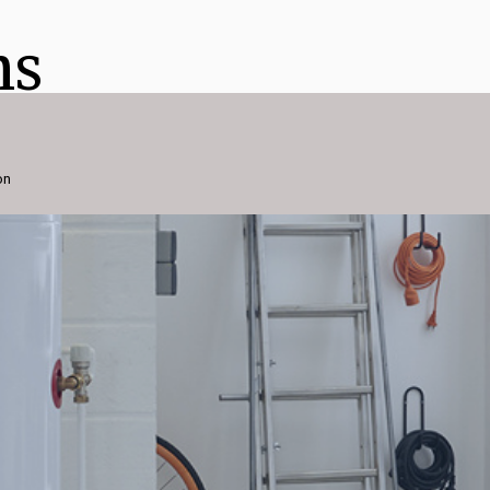
ns
on