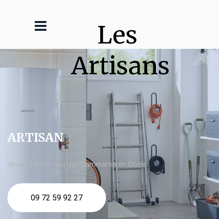
Les 
Artisans
ARTISAN
devis Chauffe eau gaz Dammartin en Goële
09 72 59 92 27