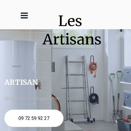
Les 
Artisans
ARTISAN
devis Chauffe eau gaz Évron
09 72 59 92 27