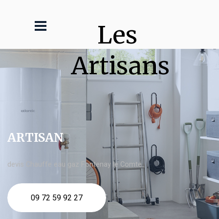
Les 
Artisans
ARTISAN
devis Chauffe eau gaz Fontenay le Comte
09 72 59 92 27