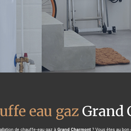
uffe eau gaz
Grand 
tallation de chauffe-eau gaz à
Grand Charmont
? Vous êtes au bon e