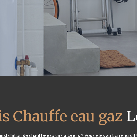
is Chauffe eau gaz
L
installation de chauffe-eau gaz à
Leers
? Vous êtes au bon endroit 