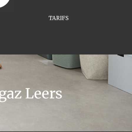
TARIFS
gaz Leers