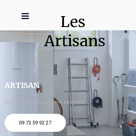
Les 
Artisans
ARTISAN
devis Chauffe eau gaz Livron sur Drôme
09 72 59 92 27