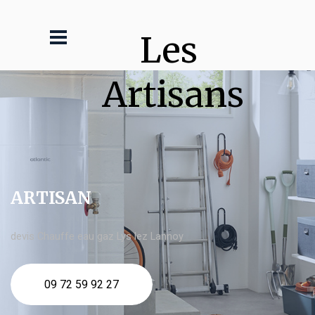
Les 
Artisans
ARTISAN
devis Chauffe eau gaz Lys lez Lannoy
09 72 59 92 27