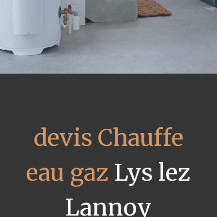
devis Chauffe
eau gaz
Lys lez
Lannoy