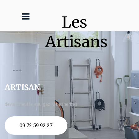
Les 
Artisans
ARTISAN
devis Chauffe eau gaz Malesherbes
09 72 59 92 27