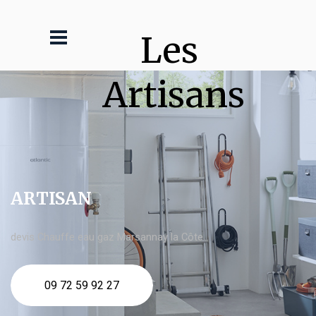
Les 
Artisans
ARTISAN
devis Chauffe eau gaz Marsannay la Côte
09 72 59 92 27