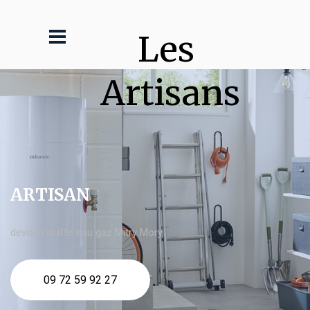
Les 
Artisans
ARTISAN
devis Chauffe eau gaz Mitry Mory
09 72 59 92 27