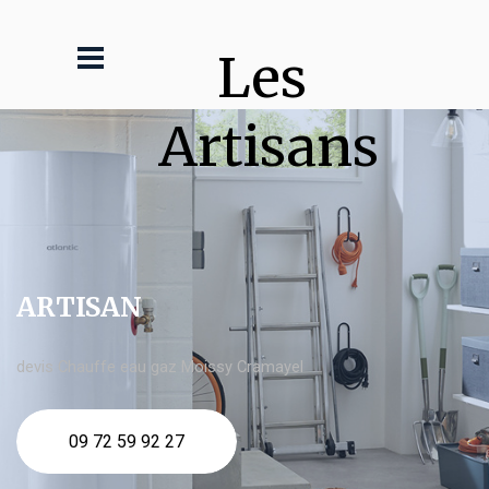
Les 
Artisans
ARTISAN
devis Chauffe eau gaz Moissy Cramayel
09 72 59 92 27