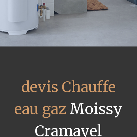
devis Chauffe
eau gaz
Moissy
Cramayel