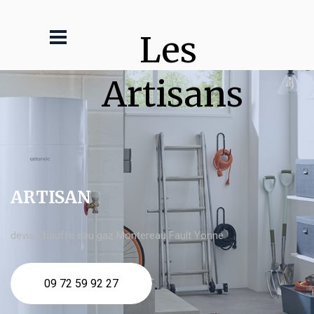
Les 
Artisans
ARTISAN
devis Chauffe eau gaz Montereau Fault Yonne
09 72 59 92 27