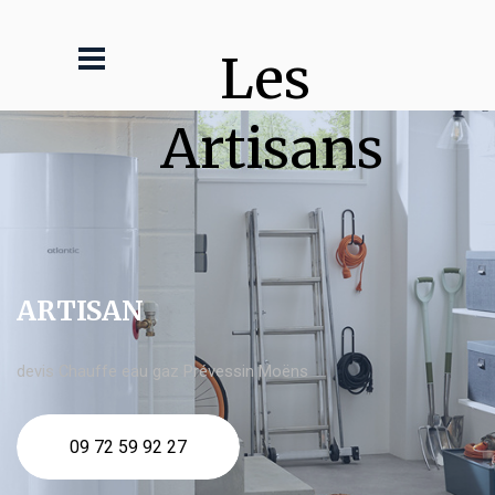
Les 
Artisans
ARTISAN
devis Chauffe eau gaz Prévessin Moëns
09 72 59 92 27