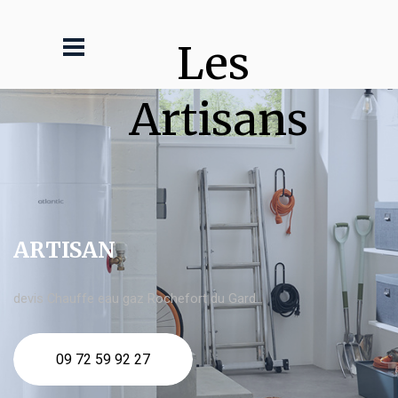
Les 
Artisans
ARTISAN
devis Chauffe eau gaz Rochefort du Gard
09 72 59 92 27