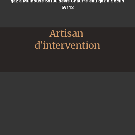
gaz à Mulhouse 68100
devis Chauffe eau gaz à Seclin
59113
Artisan 
d'intervention