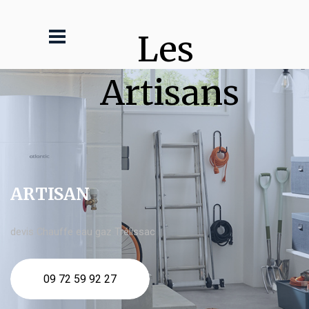
Les 
Artisans
ARTISAN
devis Chauffe eau gaz Trélissac
09 72 59 92 27