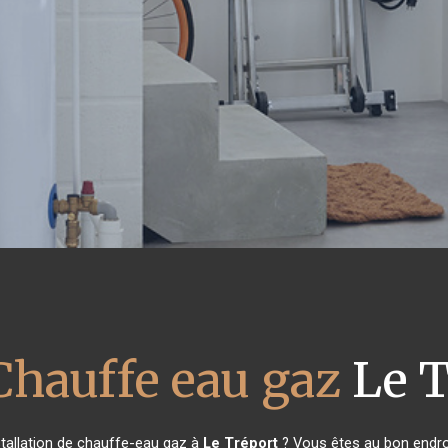
Chauffe eau gaz
Le T
stallation de chauffe-eau gaz à
Le Tréport
? Vous êtes au bon endro