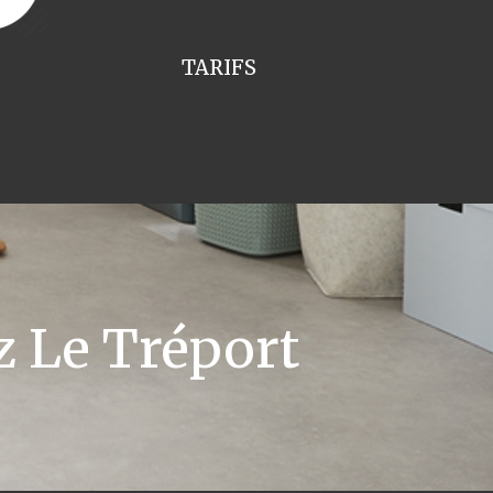
TARIFS
 Le Tréport