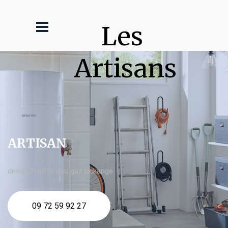
Les 
Artisans
ARTISAN
devis Chauffe eau gaz Uckange
09 72 59 92 27