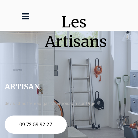
Les 
Artisans
ARTISAN
devis Chauffe eau gaz Villemoisson sur Orge
09 72 59 92 27