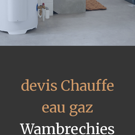
devis Chauffe
eau gaz
Wambrechies