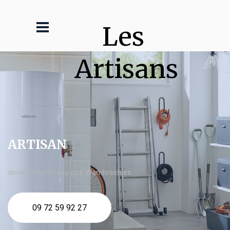
Les 
Artisans
ARTISAN
devis Chauffe eau gaz Wambrechies
09 72 59 92 27