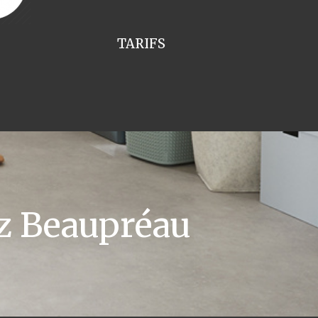
TARIFS
z Beaupréau