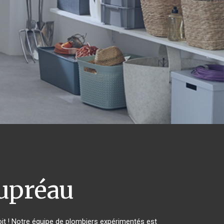
upréau
it ! Notre équipe de plombiers expérimentés est