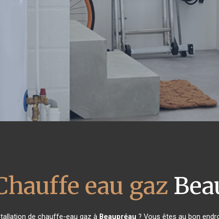
Chauffe eau gaz
Bea
stallation de chauffe-eau gaz à
Beaupréau
? Vous êtes au bon endro