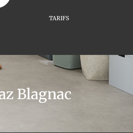
TARIFS
az Blagnac