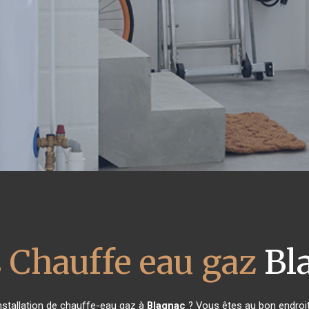
 Chauffe eau gaz
Bl
nstallation de chauffe-eau gaz à
Blagnac
? Vous êtes au bon endroit