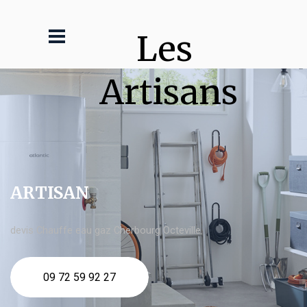
Les 
Artisans
ARTISAN
devis Chauffe eau gaz Cherbourg Octeville
09 72 59 92 27