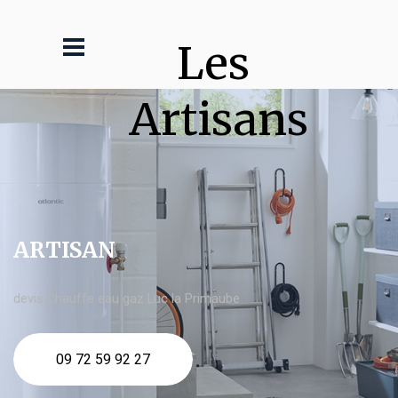
Les 
Artisans
ARTISAN
devis Chauffe eau gaz Luc la Primaube
09 72 59 92 27