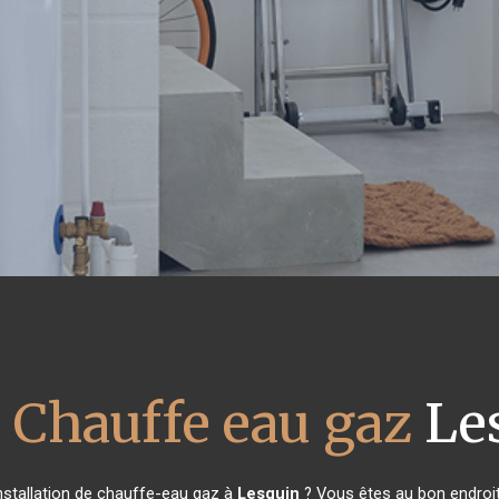
 Chauffe eau gaz
Le
nstallation de chauffe-eau gaz à
Lesquin
? Vous êtes au bon endroit