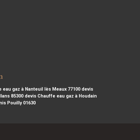
n
 eau gaz à Nanteuil lès Meaux 77100
devis
llans 85300
devis Chauffe eau gaz à Houdain
is Pouilly 01630