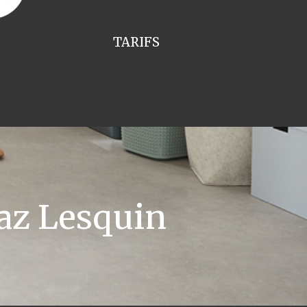
TARIFS
az Lesquin