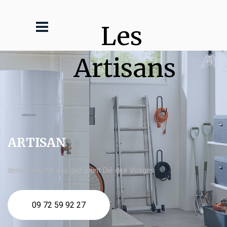
Les 
Artisans
ARTISAN
devis Chauffe eau gaz Saint Dié des Vosges
09 72 59 92 27