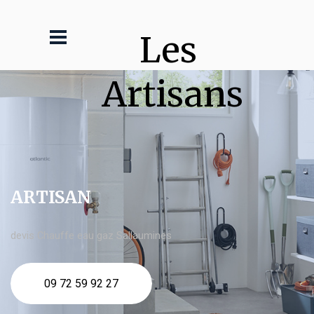
Les 
Artisans
ARTISAN
devis Chauffe eau gaz Sallaumines
09 72 59 92 27